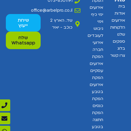
הפקת
073-8501191
בית
אירועים
office@arbelpro.co.il
אודות
ימי כיף
שיחת
אירועים
שד. הארץ 2
וימי
ייעוץ
הלקוחות
כוכב - יאיר
גיבוש
שלנו
לעובדים
שלח
ספקים
אירועי
Whatsapp
בלוג
חברה
צרו קשר
הפקת
אירועים
עסקיים
הפקת
אירועים
בטבע
הפקת
כנסים
הפקת
חתונה
בטבע