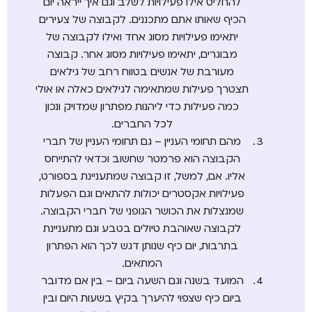
להחליט אילו פעילויות לשלב וגם איך ייראה יום
הכיף שאותו אתם מתכננים. לקבוצה של צעירים
יתאימו פעילויות מסוג אחד ואילו לקבוצה של
מבוגרים, יתאימו פעילויות מסוג אחר. קבוצה
מעורבת של אנשים בטווח רחב של גילאים
תצטרך פעילות שמתאימה לגילאים כאלה או אולי
כמה פעילות כדי ליהנות מפתרון שמדויק ונכון
לכל החברים.
מהם תחומי העניין – גם תחומי העניין של חברי
הקבוצה הוא פרמטר שחשוב וכדאי להתייחס
אליו. אם, למשל, זו קבוצה שמתעניינת בספורט,
פעילויות אקסטרים יכולות להתאים וגם הפעלות
שמנצלות את הכושר הגופני של חברי הקבוצה.
לקבוצה שאוהבת טיולים בטבע וגם מתעניינת
בתרבות, יום כיף שנותן דגש לכך הוא הפתרון
המתאים.
המועד בשנה וגם השעה ביום – בין אם מדובר
ביום כיף שצפוי להיערך בקיץ בשעות היום ובין