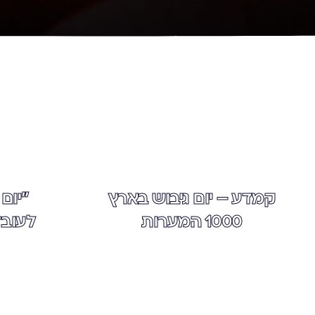
קמדע – יום גיבוש בארץ
"יום
1000 המערות
לעובד