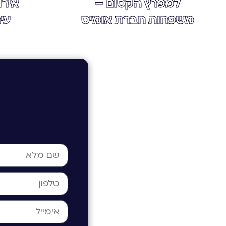
למפרץ הקסום –
אירו
משפחות חברת אומיס
עי