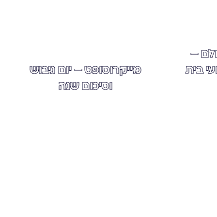
לם –
ועי בית
מייקרוסופט – יום גיבוש
וסיכום שנה