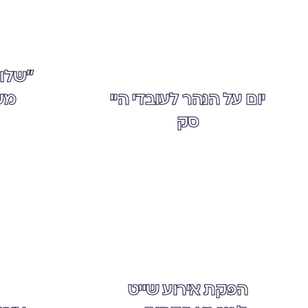
"שלוו
יום על הנהר לעובדי היי
מש
סק
הפקת אירוע שייט