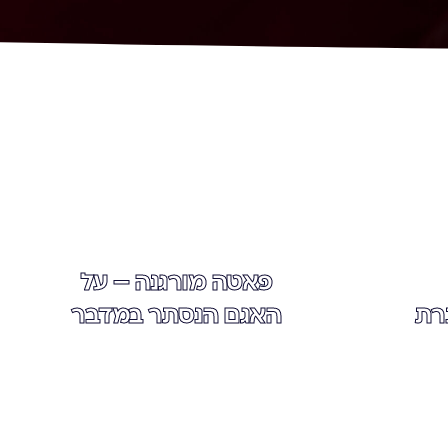
פאטה מורגנה – על
רת
האגם הנסתר במדבר