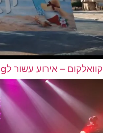
קוואלקום – אירוע עשור לart dising