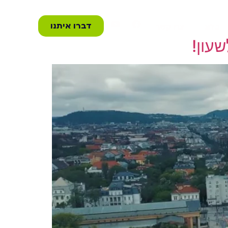
דברו איתנו
בלוג
צרו קשר
עון!