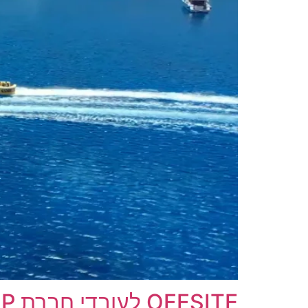
OFFSITE לעובדי חברת DTCP בריביירה היוונית